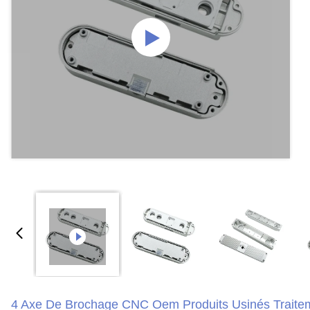
4 Axe De Brochage CNC Oem Produits Usinés Traite