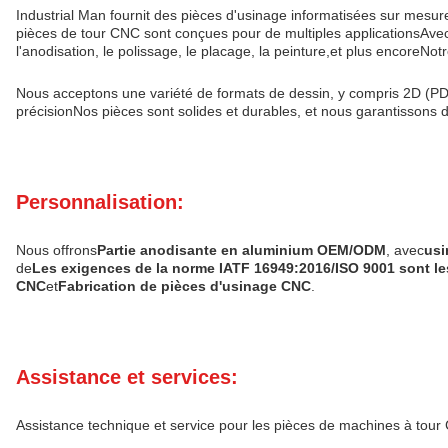
Industrial Man fournit des pièces d'usinage informatisées sur mesu
pièces de tour CNC sont conçues pour de multiples applicationsAv
l'anodisation, le polissage, le placage, la peinture,et plus encoreNo
Nous acceptons une variété de formats de dessin, y compris 2D (PD
précisionNos pièces sont solides et durables, et nous garantissons de
Personnalisation:
Nous offrons
Partie anodisante en aluminium OEM/ODM
, avec
usi
de
Les exigences de la norme IATF 16949:2016/ISO 9001 sont le
CNC
et
Fabrication de pièces d'usinage CNC
.
Assistance et services:
Assistance technique et service pour les pièces de machines à tou