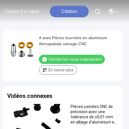
Citation En Ligne
Citation
4 axes Pièces tournées en aluminium
Aérospatiale usinage CNC
Contactez-nous maintenant
En savoir plus
Vidéos connexes
Pièces usinées CNC de
précision avec une
tolérance de ±0,01 mm
en alliage d'aluminium et
acier inoxydable pour le