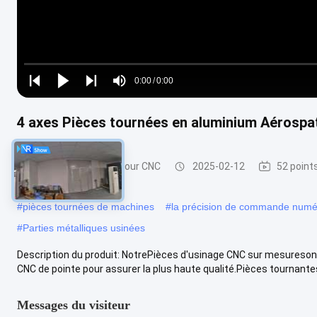
Loaded
:
0%
0:00
/
0:00
Play
Play
Play
Mute
Current
Duration
next
next
Time
4 axes Pièces tournées en aluminium Aérospa
Parties d'usinage à tour CNC
2025-02-12
52 point
#
pièces tournées de machines
#
la précision de commande numér
#
Parties métalliques usinées
Description du produit: NotrePièces d'usinage CNC sur mesuresont
CNC de pointe pour assurer la plus haute qualité.Pièces tournantes 
Messages du visiteur