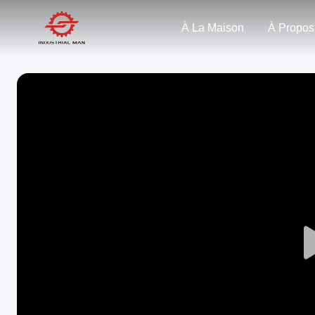
À La Maison
À Propos