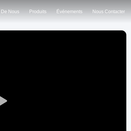
 De Nous
Produits
Événements
Nous Contacter
Play
Video