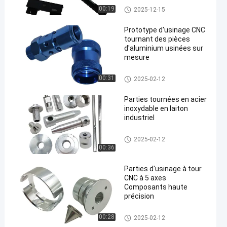
prototypage et la
Parties d'usinage à tour CNC
00:19
2025-12-15
production en série
Prototype d'usinage CNC
tournant des pièces
d'aluminium usinées sur
mesure
een
Parties d'usinage à tour CNC
00:31
2025-02-12
Parties tournées en acier
inoxydable en laiton
industriel
Parties d'usinage à tour CNC
2025-02-12
00:36
Parties d'usinage à tour
CNC à 5 axes
Composants haute
précision
Parties d'usinage à tour CNC
00:28
2025-02-12