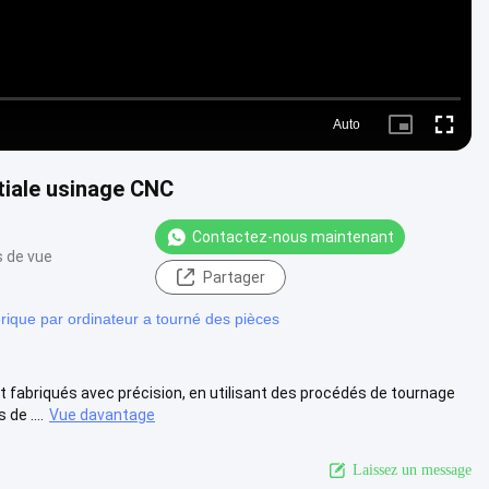
Auto
Picture-
Fullscr
in-
Picture
tiale usinage CNC
Contactez-nous maintenant
s de vue
Partager
ique par ordinateur a tourné des pièces
 fabriqués avec précision, en utilisant des procédés de tournage
de ....
Vue davantage
Laissez un message