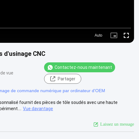
Auto
Picture-
Fullscr
in-
Picture
s d'usinage CNC
Contactez-nous maintenant
 de vue
Partager
inage de commande numérique par ordinateur d'OEM
rsonnalisé fournit des pièces de tôle soudés avec une haute
périment....
Vue davantage
Laissez un message