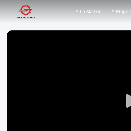
À La Maison
À Propos