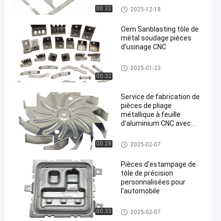
Parties de soudage à la tôle
00:32
2025-12-18
Oem Sanblasting tôle de
métal soudage pièces
d'usinage CNC
een
Parties de soudage à la tôle
2025-01-22
00:32
Service de fabrication de
pièces de pliage
métallique à feuille
d'aluminium CNC avec
revêtement en bronze
Pièces de pliage en tôle
00:28
2025-02-07
Pièces d'estampage de
tôle de précision
personnalisées pour
l'automobile
estampillage de tôle de précisi
00:33
2025-02-07
on