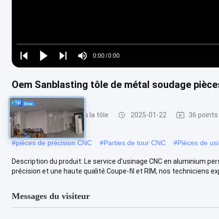
Loaded
:
0%
0:00
/
0:00
Play
Play
Play
Mute
Current
Duration
next
next
Time
Oem Sanblasting tôle de métal soudage pièce
Parties de soudage à la tôle
2025-01-22
36 points
#
pièces de précision CNC
#
Parties de tour CNC
#
Pièces de us
Description du produit: Le service d'usinage CNC en aluminium pe
précision et une haute qualité.Coupe-fil et RIM, nos techniciens ex
Messages du visiteur