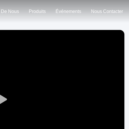
 De Nous
Produits
Événements
Nous Contacter
Play
Video